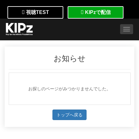
視聴TEST
KIPzで配信
Toggl
お知らせ
お探しのページがみつかりませんでした。
トップへ戻る